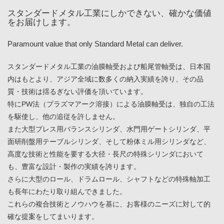
スタンダードメタル工業にしかできない、確かな価値
をお届けします。
Paramount value that only Standard Metal can deliver.
スタンダードメタル工業の油膜軸受および船尾管軸受は、日本国
内はもとより、アジア全域に数多くの納入実績を誇り、その品
質・技術は揺るぎない評価を頂いています。
特にPW法（プラズマアーク溶接）による油膜軸受は、独自の工法
を駆使し、他の追従を許しません。
また大型プレス用バランスシリンダ、水門用ゲートシリンダ、平
面研削盤用テーブルシリンダ、そして粉体ミル用シリンダなど、
高度な技術と性能を要する大径・長尺の特殊シリンダにおいて
も、豊富な設計・製作の実績を誇ります。
さらに大型のロール、ドラムロール、シャフトなどの特殊軸加工
も長年にわたり取り組んできました。
これらの複合技術とノウハウを基に、お客様のニーズに対して的
確な提案をしてまいります。