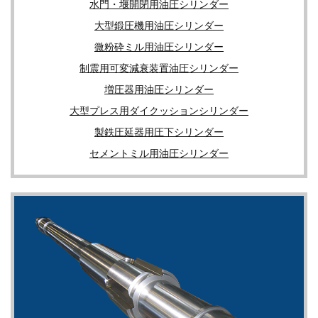
水門・堰開閉用
油圧シリンダー
大型鍛圧機用
油圧シリンダー
微粉砕ミル用
油圧シリンダー
制震用可変減衰装置
油圧シリンダー
増圧器用
油圧シリンダー
大型プレス用
ダイクッションシリンダー
製鉄圧延器用
圧下シリンダー
セメントミル用
油圧シリンダー